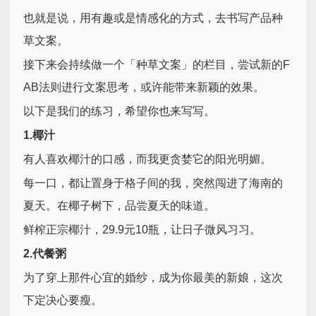
也就是说，用有趣或是情感化的方式，去书写产品
种
草文案
。
接下来会持续做一个「种草文案」的栏目，尝试新的F
AB法则进行文案思考，或许能带来新颖的效果。
以下是我们的练习，希望你也来写写。
1.椰汁
有人喜欢椰汁的口感，而我更贪婪它的阳光明媚。
每一口，都让置身于格子间的我，突然闯进了海南的
夏天。在椰子树下，品尝夏天的味道。
鲜榨正宗椰汁，29.9元10瓶，让日子微风习习。
2.代餐粥
为了穿上那件心宜的婚纱，成为你最美的新娘，这次
下定决心要瘦。