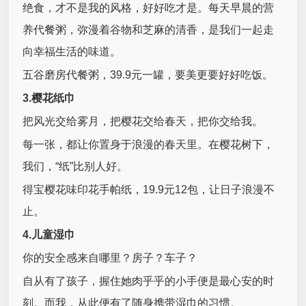
绝食，才不是我的风格，好好吃才是。每天早晨的营
养代餐粥，弥漫着谷物和芝麻的清香，是我们一起走
向幸福生活的味道。
五谷磨房代餐粥，39.9元一罐，要美更要好好吃饭。
3.樱花纸巾
把风光交给雾月，把樱花交给春天，把你交给我。
每一张，都让你置身于浪漫的春天里。在樱花树下，
我们，“纸”比别人好。
得宝樱花味印花手帕纸，19.9元12包，让日子浪漫不
止。
4.儿童湿巾
你的安全感来自哪里？房子？车子？
自从有了孩子，握住她肉乎乎的小手便是最心安的时
刻。而我，从此便有了随身携带湿巾的习惯。