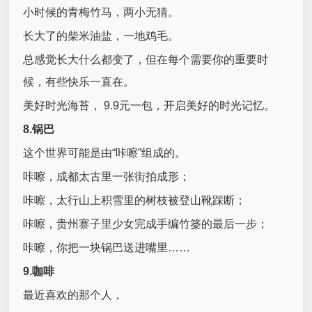
小时候的青梅竹马，两小无猜。
长大了的柴米油盐，一地鸡毛。
总感觉长大什么都变了，但在每个需要你的重要时
候，有些快乐一直在。
美好时光海苔， 9.9元一包，开启美好的时光记忆。
8.锅巴
这个世界可能是由“咔嚓”组成的。
咔嚓，成都太古里一张街拍成形；
咔嚓，太行山上积雪里的树枝被登山靴踩断；
咔嚓，贵州寨子里少女完成手编竹篓的最后一步；
咔嚓，你把一块锅巴送进嘴里……
9.咖啡
最近喜欢的那个人，