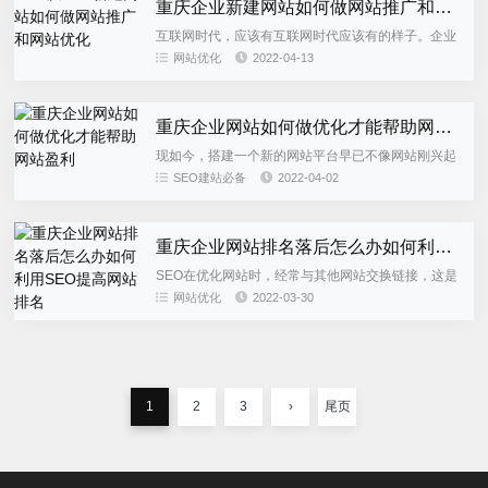
重庆企业新建网站如何做网站推广和网站优化
互联网时代，应该有互联网时代应该有的样子。企业
不涉足互联网，就会失去大量客户。如果说20世纪60
网站优化
2022-04-13
年代的文盲被称为文盲，那么今天，不理解、不使用
互联网的人也是文盲...
重庆企业网站如何做优化才能帮助网站盈利
现如今，搭建一个新的网站平台早已不像网站刚兴起
那会儿，仅仅只是为了展示、为了分享而建站了。每
SEO建站必备
2022-04-02
个网站的建立，企业主都希望它是能够盈利的，或
者，至少是收支能平衡的（...
重庆企业网站排名落后怎么办如何利用SEO提高网站排名
SEO在优化网站时，经常与其他网站交换链接，这是
双方的链接，我们称之为友谊链接。但我们不能低估
网站优化
2022-03-30
这些链接在我们网站中的作用，无论是提高流量和用
户体验。今天能金专业...
1
2
3
›
尾页