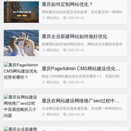
重庆如何定制网站优化？
网站建设后如何提交优化效果，首先要定制一套网站
优化策略，今天能金优化团队给大家分析一下：1、
网站优化
2022-07-01
关键词关键词必须要合理的分配到网站的各个角落
中，例如title标签、...
重庆企业新建网站如何做好优化
新建网站如何做好网站优化，网站优化步骤包含那些
因素，今天能金优化团队给大家分析一下：网站速度
网站优化
2022-07-01
和稳定网站稳定性要高，网站打开速度要快，要选择
好空间服务器配置，服务...
重庆PageAdmin CMS网站建设优化优势有哪些？
能金 CMS网站建设优化优势有哪些？1、页面代码、
框架和界面：网站站内代码、结构、各种SEO标签能
网站优化
2022-07-01
够非常好的符合搜索引擎的网页质量白皮书，这样才
能符合搜索引擎蜘...
重庆在网站建设网络推广seo过程中容易忽略的几个问题
企业网站建设现在越来越普遍。无论哪一种种类的公
司逐渐创建自身的公司网站，进而显现出很多的企业
网站优化
2022-04-18
官网EO提升，最常见容易忽略的是啥？今天能金专业
优化团队给大家分析一...