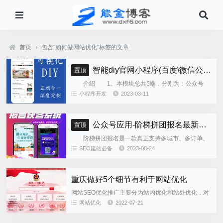
首页
›
包含"如何做网站优化"标签的文章
智能diy官网小程序(百度\微信公众号\微信小程序\支付宝\抖音小程序)独立版
置顶
介绍 1、本模块总共5端，分别为：公众号
h5、微信小程序、百度小程序、支付宝小程序、......
小程序开发
2023-03-11
公众号应用-阶梯拼团报名最新版本源码程序
置顶
阶梯拼团报名是一款真正支持多城市、多订单、
全供应链商业模式，订单统计、核销、一键导出等强
SEO建站必备
2023-08-24
大管理功能。 自主参团：平台提供商品可以选择
商品开团。 一键核销...
重庆做好5个细节有利于网站优化
网站SEO优化推广主要分为站内优化和站外优化，对
网站内部的优化就叫站内优化。有很多站长一直在做
网站优化
2022-07-21
SEO，结果到头来仍不知道站内优化要是做哪些工
作？能金专业建站团队...