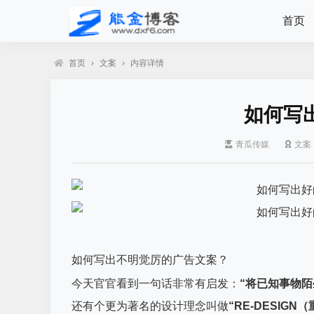
首页
首页
›
文案
›
内容详情
如何写
青瓜传媒
文案
如何写出不明觉厉的
广告文案
？
今天官官看到一句话非常有启发：
“将已知事物陌
还有个更为著名的设计理念叫做
“RE-DESIGN