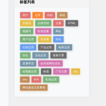
标签列表
用户
运营
内容
基础
关键词
品牌营销
文案
HTML
视频号
私域流量
网站
用户运营
高质量
转化
社群运营
产品运营
电商运营
排名
活动运营
搜索引擎
直播带货
如何做网站优化
短视频运营
标题
广告文案
tag
seo
404
私域运营
网站建设注意事项