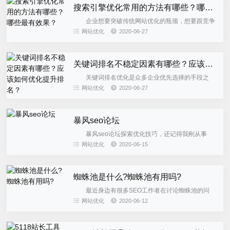
搜索引擎优化常用的方法有哪些？哪些最有效果？
企业想要突破传统网站优化的瓶颈，想要跟竞争
对手拉开差距，就必须学会使用有力的武器来优化网
网站优化
2020-06-27
站，才可以在众多网站中脱颖而出，处于遥遥领先的
位置，也才能获得更多的...
关键词排名不稳定因素有哪些？应该如何优化提升排名？
关键词排名优化是众多企业优先选择的手段之
一，企业通过关键词优化来提升排名及知名度，从而
网站优化
2020-06-27
实现曝光。但，这种关键词优化是需要技巧及相关注
意事项的，所以关键词排名...
暴风seo论坛
暴风seo论坛探索优化技巧，还记得我刚从事
SEO的时候，我很羡慕那些能够快速优化网站的人，
网站优化
2020-06-15
也很好奇他们是怎么做到的，这是我做SEO多年所探
索的一个重要方向。...
蜘蛛池是什么?蜘蛛池有用吗?
最近身边有很多SEO工作者在讨论蜘蛛池的问
题，有很多刚刚接触蜘蛛池的站长会问蜘蛛池是什么
网站优化
2020-06-12
意思？做蜘蛛池有用吗？使用蜘蛛池会不会被百度K
站等问题。今天能金就来...