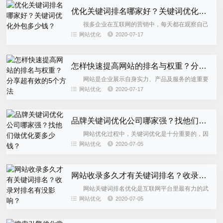
优化关键词排名哪家好？关键词优化外包多少钱？
很多企业在互联网的营销中，每天都在观察自己
的排名，一旦发现与竞争对手的差距越来越大，心中
网站优化
2020-07-17
的焦虑感是非常深的。因为，与竞争对手的差距大，
意味着： ● 能获取...
怎样快速提高网站的排名与权重？分享超有效的5个方法
网站是企业展示自身实力、产品及服务的途重要
门户，也是企业通过它实现自身变现的有效渠道。但
网站优化
2020-07-17
活跃在互联网平台的网站成千上万，如果不使用有效
的方法提升网站排名，那...
品牌关键词优化公司哪家强？找他们做优化要多少钱？
网站优化过程中，关键词优化是十分重要的，因
为关键词的选择会直接影响到网站的点击流量。所
网站优化
2020-07-05
以，优化关键词前需要了解关键词的分类。关键词可
以分为不同的类型的，如品...
网站收录多久才有关键词排名？收录对排名有没影响？
网站关键词排名优化是互联网平台里最有力的武
器，它可以帮助企业网站曝光在较前的位置，也可以
网站优化
2020-07-05
提高网站的知名度及影响力。但是，关键词排名是一
砖一瓦优化而成的，也就...