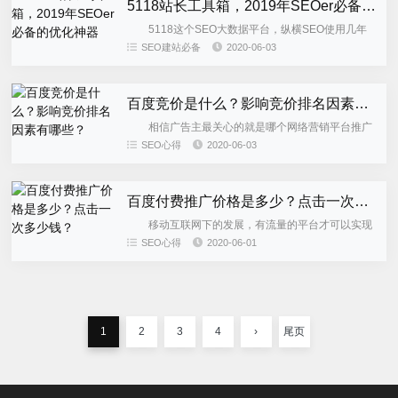
5118站长工具箱，2019年SEOer必备的优化神器
5118这个SEO大数据平台，纵横SEO使用几年
了，2019年初，我有关注到5118新推出了一个基于
SEO建站必备
2020-06-03
浏览器的SEO扩展——5118站长工具箱，虽然只是一
个浏...
百度竞价是什么？影响竞价排名因素有哪些？
相信广告主最关心的就是哪个网络营销平台推广
效果好，哪个平台能较快的实现推广效果等等。特别
SEO心得
2020-06-03
是，最近都是听身边的小伙伴们在谈论关于百度竞价
的知识点，把一些传统的...
百度付费推广价格是多少？点击一次多少钱？
移动互联网下的发展，有流量的平台才可以实现
产品的变现，实现最终推广目的，一切没有流量做支
SEO心得
2020-06-01
撑的平台，只是一个驱壳。所以，百度平台上推广就
让广告主所着迷，因为每...
1
2
3
4
›
尾页