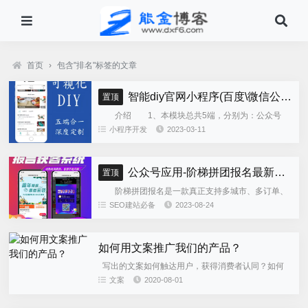
首页
›
包含"排名"标签的文章
智能diy官网小程序(百度\微信公众号\微信小程序\支付宝\抖音小程序)独立版
置顶
介绍 1、本模块总共5端，分别为：公众号
h5、微信小程序、百度小程序、支付宝小程序、......
小程序开发
2023-03-11
公众号应用-阶梯拼团报名最新版本源码程序
置顶
阶梯拼团报名是一款真正支持多城市、多订单、
全供应链商业模式，订单统计、核销、一键导出等强
SEO建站必备
2023-08-24
大管理功能。 自主参团：平台提供商品可以选择
商品开团。 一键核销...
如何用文案推广我们的产品？
写出的文案如何触达用户，获得消费者认同？如何
委婉地表达，潜移默化地转化用户并让他心甘情愿地
文案
2020-08-01
买单？如何用文案推广我们的产品？如果你在写文案
时也有这些困恼，不妨...