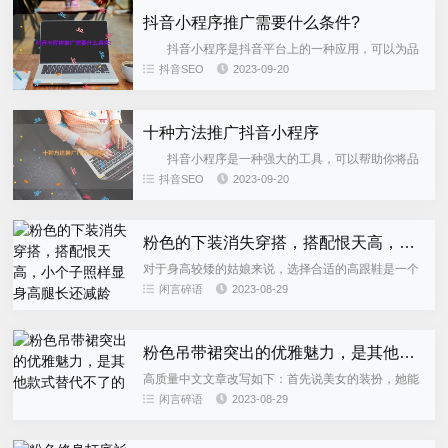
抖音小程序推广需要什么条件?
抖音小程序是抖音平台上的一种应用，可以为品
牌、产品或服务提供可视化和交互性的展示。要在抖
抖音SEO
2023-09-20
音上成功推广小程序，需要满足一系列条件和采取一
些策略。以下是一些关键...
十种方法推广抖音小程序
抖音小程序是一种强大的工具，可以帮助你将品
牌或产品推广给数百万的潜在用户。但要确保你的小
抖音SEO
2023-09-20
程序在激烈的竞争中脱颖而出，需要采用一系列策略
和方法。以下是十种方法...
粉色的下装消失穿搭，搭配恨天高，小个子照样显身高腿长还减龄
对于身高较矮的姑娘来说，选择合适的高跟鞋是一个
非常重要的穿搭技巧。正确的高跟鞋搭配可以极大地
闲言碎语
2023-08-29
提高身高。想象一下，身高只有一米五左右的姑娘穿
上一双高10厘米的高跟...
粉色吊带裙突出的优雅魅力，是其他款式替代不了的
高质量中文文章改写如下：首先说美女的装扮，她能
够展现出出众的个人气质，这不仅仅是因为她选择了
闲言碎语
2023-08-29
粉色系的穿搭，更重要的是她将款式和色彩的优势完
美结合在一起。她喜欢穿...