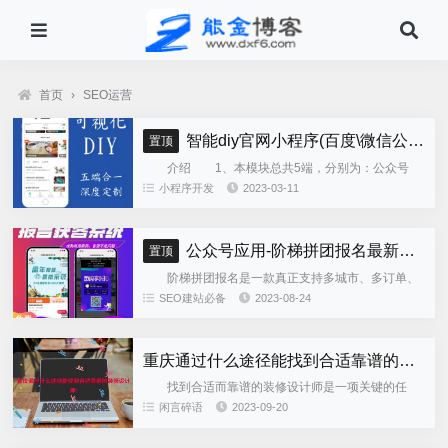
首页
›
SEO运营
智能diy官网小程序(百度\微信公众号\微信小程序\支付宝\抖音小程序)独立版
置顶
介绍 1、本模块总共5端，分别为：公众号
h5、微信小程序、百度小程序、支付宝小程序、......
小程序开发
2023-03-11
公众号应用-阶梯拼团报名最新版本源码程序
置顶
阶梯拼团报名是一款真正支持多城市、多订单、
全供应链商业模式，订单统计、核销、一键导出等强
SEO建站必备
2023-08-24
大管理功能。 自主参团：平台提供商品可以选择
商品开团。 一键核销...
重庆通过什么途径能找到合适靠谱的装修设计师?
找到合适而靠谱的装修设计师是一项关键的任
务，因为他们将帮助您实现理想中的家居设计。以下
闲言碎语
2023-09-20
是一些途径和方法，可以帮助您找到合适的装修设计
师： 1. 口碑推荐：...