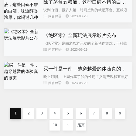
除了茅台五粮液，这些口碑不错的白酒，味道醇香浓厚，你喝过几种
说到白酒，很多人第一时间想到的就是茅台、五粮液
等知名品牌。然而，除了这些大众白酒，还存在许多
闲言碎语
2023-08-29
口碑不错、味道更为醇香浓厚的小众白酒。真正懂酒
的人并不一味追求品牌，...
《绝区零》全新玩法展示影片公布
《绝区零》是由米哈游开发的全新动作游戏，于科隆
游戏展2023上展示了全新的玩法内容。游戏的展示影
闲言碎语
2023-08-29
片已在B站发布，并且提供了高清视频观看。视频
中，我们能够听到角色...
买一件是一件，越穿越爱的体验真的很爽
晚上好啊。 上周分享了我的长期主义消费观和五年好
物，很多小伙伴自发留言、投稿自己的【五年好
闲言碎语
2023-08-29
物】，于是就有了这一篇征集~ 我的部分五年好物 这
期品类还蛮丰富的，从...
1
2
3
4
5
6
7
8
9
10
›
尾页