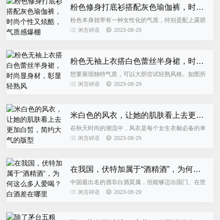
粉色修身打底衫搭配灰色瑜伽裤，时尚个性又炫酷，气质感爆棚
粉色本身就带有一种女性化的气质，特别是配上露脐
设计的款式，能够展现迷人的小蛮腰。而且，抽绳的
闲言碎语
2023-08-29
点缀能够自由地调节松紧，形成别致的皱褶，再加上
露腰的设计，能够更好地...
粉色无袖上衣搭白色蕾丝半身裙，时尚显身材，彰显轻熟风
想要展现独特气质，可以大胆尝试轻熟风格。如图所
示，这位小姐姐穿着一件浅粉色无袖上衣。柔和的颜
闲言碎语
2023-08-29
色能够展现出优雅气质，同时也表现出随性和温婉。
中领的设计符合她的气质...
米白色的风衣，让她的肌肤看上去更加白皙，简约大气的版型
在秋天时尚的潮流中，风衣是每个女生衣橱必备的单
品。这位小姐姐穿着一件米白色的风衣，让她的肌肤
闲言碎语
2023-08-29
更显白皙，简约大气的剪裁让她散发出优雅气质。她
搭配了一双尖头高跟鞋，...
在我国，伏特加属于“酒精酒”，为何这么多人爱喝？白酒差在哪里
中国最出名的酒非白酒莫属，但能够迈出国门、在世
界范围内得到认可的却只有茅台。与之不同的是，俄
闲言碎语
2023-08-29
罗斯的名酒伏特加在世界上享有盛誉。伏特加是俄罗
斯最著名的蒸馏酒，不仅...