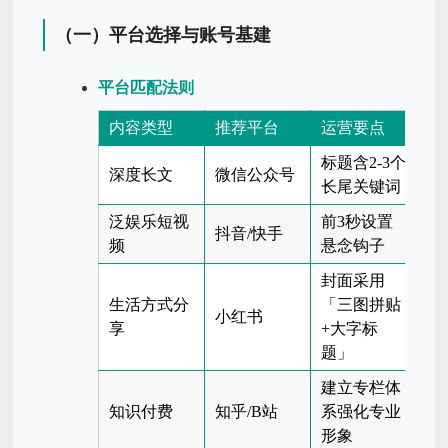
（一）平台选择与账号基建
平台匹配法则
内容类型
推荐平台
运营要点
标题含2-3个
深度长文
微信公众号
长尾关键词
泛娱乐短视
前3秒设置
抖音/快手
频
悬念钩子
封面采用
生活方式分
「三图拼贴
小红书
享
+大字标
题」
建立专栏体
知识付费
知乎/B站
系强化专业
形象