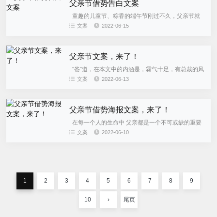
父亲节借势告白文案
童趣的儿童节、粽香的端午节刚过不久，父亲节就
迫不及待地朝着文案人招手。 父亲在我们的印象中总
文案
2022-06-15
是像座沉默的大山，简单的几句表白我们却好像永远
说不出口。那就一起...
父亲节文案，来了！
“爸”道，在本文中的内涵是，霸气十足，有总裁的风
范，男人味爆棚。 爸爸，是我们心中的伟岸，是我们
文案
2022-06-13
小时候畏惧的对象，也是最深沉，最有能量的爱。 他
的爱，默默无...
父亲节借势海报文案，来了！
在每一个人的生命中 父亲都是一个不可或缺的重要
角色 相比于母爱的温润 父爱沉默却有力 父爱如山也
文案
2022-06-10
可以如岳如渊如海 这个周末就是父亲节了 很多品牌
就会打着回忆...
1
2
3
4
5
6
7
8
9
10
›
尾页