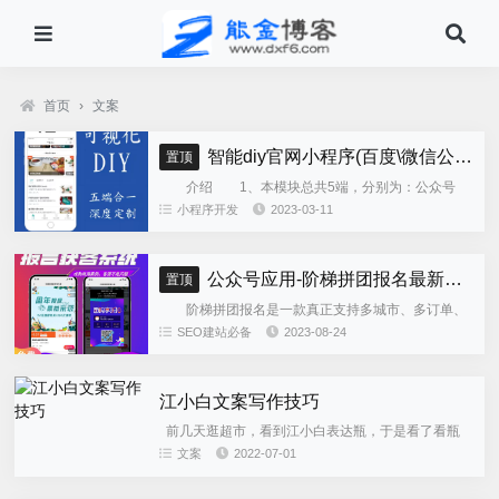
首页
›
文案
智能diy官网小程序(百度\微信公众号\微信小程序\支付宝\抖音小程序)独立版
置顶
介绍 1、本模块总共5端，分别为：公众号
h5、微信小程序、百度小程序、支付宝小程序、......
小程序开发
2023-03-11
公众号应用-阶梯拼团报名最新版本源码程序
置顶
阶梯拼团报名是一款真正支持多城市、多订单、
全供应链商业模式，订单统计、核销、一键导出等强
SEO建站必备
2023-08-24
大管理功能。 自主参团：平台提供商品可以选择
商品开团。 一键核销...
江小白文案写作技巧
前几天逛超市，看到江小白表达瓶，于是看了看瓶
身上的文案。 刚好想起前段时间有粉丝想要看好文案
文案
2022-07-01
都用了些什么手法，那就整一期吧。 我在你对面强装
镇定 你...