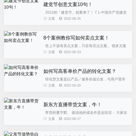
建党节创意文案10句！
2022的「建党节」就要来了！ 7.1-中国共产党建党
101周年 百年征程，砥砺前进 这是一个值得所有中国
文案
2022-06-25
人感恩的日子 正如那句歌词一样 没有共产党，就没
有...
8个案例教你写如何卖点文案！
世上不该有卖点文案，只应有买点文案。 很多文案
写了一辈子，只会写卖点，不会撩买点。 卖点文案是
文案
2022-06-23
内部思维 。 买点文案是外部思维。 本文说的买点文
案，不包括品...
如何写高客单价产品的转化文案？
转化型文案是以产品／服务价值出发，与用户需求
匹配，能够传递价值、突出卖点、勾起欲望、促成行
文案
2022-06-20
动的文案。 一、为什么转化文案这么重要？ 转化文
案有两种类型的定义...
新东方直播带货文案，牛！
带货的董宇辉。 据说他的成名作是这段话： 大家在
六月的清晨点进直播间，看着我像兵马俑一样的脸
文案
2022-06-17
型，感受到了人生的无常和命运的不公，但这时你发
现和我一样脸型的还...