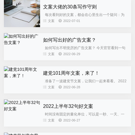
文案大佬的30条写作守则
每次看到好的文案，都会在心里生出一个疑问：为
什么不是我写的！不用再羡慕别人文思泉涌了，不用
文案
2022-07-01
再羡慕别人下笔如有神了，用好文案大佬斯蒂芬·金的
这30条写作守则，...
如何写出好的广告文案？
如何写出不明觉厉的广告文案？ 今天官官看到一句
话非常有启发：“将已知事物陌生化，是一种创造。”
文案
2022-06-29
说这句话的人是日本著名设计师原研哉，他还有个更
为著名的设计理念...
建党101周年文案，来了！
准备了一波建党节文案，让我们一起来看看。 2022
建党节关键词 ：101、初心、党、幸福、美好、有党
文案
2022-06-28
有方向。 音乐 传唱百年记忆和回响， 记录拼搏奋斗
的时...
2022上半年32句好文案
时间没有固定的量化单位，可以是一秒、一天、一
周……也可以是一个半年。 转眼已是六月盛夏，
文案
2022-06-27
2022还剩一半。好像总得是在年中这样的节点上，人
们才会感知到时间...