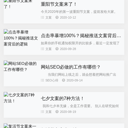
重阳节文案来了！
今天2020年的第一波重阳节文案，提前发给大家。
重阳节借势关键词 ：登高、采菊、老人节、感恩父
文案
2020-10-12
母、尊老爱幼、99（久久） 房地产 儿时许下的愿
望， 如今实现...
点击率暴增100%？揭秘推送文案背后的逻辑
如果你的手机通知权限开的比较多，最近一定发现了
一个奇怪的现象： 许多app推送的文案越来越迷惑，
文案
2020-09-28
类似【您有一条未读消息】、【消息提醒】这种诱导
性标题的推送越来越...
网站SEO必做的工作有哪些？
当我们网站上线之后，就会想着把网站推广出
去，让很多网友知道和看到你的网站，那么就要推
SEO心得
2020-09-14
广，而最简单的推广其实就是网站SEO，而站长最重
要的工作就是做优化推广，...
七夕文案的7种方法！
我和七夕本无缘，全是工作需要。 别人在研究如何
挑选礼物，是包包还是项链，我在想着怎么写七夕文
文案
2020-08-19
案，是做海报还是搞活动。 这里我想到7个方向，希
望可以帮到你。...