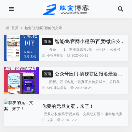
首页
›
包含"关键词"标签的文章
智能diy官网小程序(百度\微信公众号\微信小程序\支付宝\抖音小程序)独立版
置顶
介绍 1、本模块总共5端，分别为：公众号
h5、微信小程序、百度小程序、支付宝小程序、......
小程序开发
2023-03-11
公众号应用-阶梯拼团报名最新版本源码程序
置顶
阶梯拼团报名是一款真正支持多城市、多订单、
全供应链商业模式，订单统计、核销、一键导出等强
SEO建站必备
2023-08-24
大管理功能。 自主参团：平台提供商品可以选择
商品开团。 一键核销...
你要的元旦文案，来了！
元旦小长假终于要来啦！文案想好没？ 准时给大家
准备了一份元旦专用文案，此外我们还整理了往年优
文案
2020-12-29
秀借势文案，希望给大家提供灵感。 元旦借势关键
词：购物、新年、小...