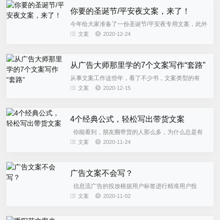
你要的圣诞节/平安夜文案，来了！
今年给大家准备了一份圣诞节/平安夜专用文案，此外
我们还整理了往年优秀借势文案，希望给大家提供灵
文案
2020-12-24
感。 圣诞节（平安夜）借势关键词：平安、麋鹿、圣
诞老人、圣诞树（歌...
从广告大师那里学的7个文案写作“套路”
从事文案工作这些年，看了不少书，文案类型的有
《文案创作完全手册》《小丰现代汉语广告语法辞
文案
2020-12-15
典》《科学的广告》《蔚蓝诡计》《创意之道》《文
案发烧》《一个广告人的自白...
4个经典公式，轻松写出带货文案
你能看到，朋友圈带货的人那么多，为什么总是有
一些人很招人喜欢，有一些人就会被屏蔽呢。我研究
文案
2020-11-24
了很多人的朋友圈之后，得到一个结果：他们都善于
利用朋友圈中的文字和...
广告文案不会写？
信息流广告的投放根据用户标签进行精准用户投
放，有点击才有转化，如何提高点击率广告文案是关
文案
2020-11-02
键。 说文案是整个广告的灵魂一点也不为过，以原生
态形式展现的页面，文...