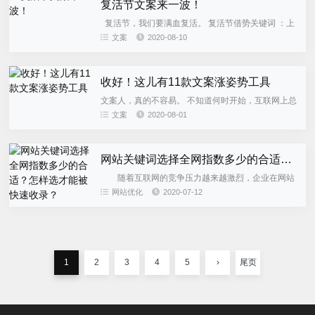
复活节文案来一波！
复活节，我们要满血复活。 复活节借势关键词 ：上
帝复活、疫后重启、彩蛋、兔子、欢乐、食材、糖
文案
2020-08-10
果、鸡蛋、家庭装饰品 那今天呢，南友收集撰写了一
波复活节文案，我...
收好！这儿有11款文案涨姿势工具
文案人，真的不容易。 不知道何时开始，互联网上总
是流传着这样一段话—— 文案其实很简单，只要你掌
文案
2020-08-01
握了： 传播学、营销学、CRM理论、4P理论、市场
调研、策略制定...
网站关键词选择全网指数多少的合适？怎样选才能被快速收录？
随着互联网的竞争压力越来越激烈，企业在网站
的运营过程中一刻也不敢消停，而使用关键词优化网
网站优化
2020-07-12
站成为了企业竞争的热风。虽然，很多企业都知道网
站优化，但却不知道关键...
1
2
3
4
5
›
尾页