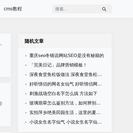
cms教程
随机文章
重庆seo冬镜说网站SEO是没有秘籍的
「完美日记」品牌营销模板！
深夜食堂鱼松饭做法 深夜食堂鱼松饭怎么做
好听情侣的网名女仙气 好听情侣网名 仙气
刺激战场空白名字怎么搞 方法如下
玻璃翡翠怎么鉴别方法，如何辨别翡翠和玻璃制品
导
实拍萍乡绝美田园生活，这里的夏季是一场做不完的梦，超适合旅居
小说女生名字仙气 小说女生名字仙气四字