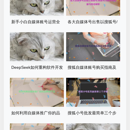
新手小白自媒体账号运营全
各大自媒体号出售以搜狐号/
攻略-从0到1打造购买自媒体
网易号为核心的流量与排名解
账号网易搜索知乎百家号
析
DeepSeek如何重构软件开发
搜狐自媒体账号购买指南及
流程？AI驱动优化的5大实战
注意事项
场景解析
如何利用自媒体推广你的品
搜狐小号批发最简单三个步
牌或产品
骤