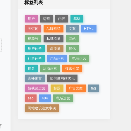
标签列表
用户
运营
内容
基础
关键词
品牌营销
文案
HTML
视频号
私域流量
网站
用户运营
高质量
转化
社群运营
产品运营
电商运营
排名
活动运营
搜索引擎
直播带货
如何做网站优化
短视频运营
标题
广告文案
tag
seo
404
私域运营
术
网站建设注意事项
而