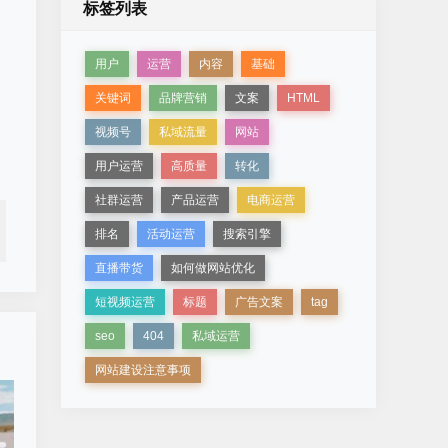
标签列表
用户
运营
内容
基础
关键词
品牌营销
文案
HTML
视频号
私域流量
网站
用户运营
高质量
转化
社群运营
产品运营
电商运营
排名
活动运营
搜索引擎
直播带货
如何做网站优化
短视频运营
标题
广告文案
tag
seo
404
私域运营
网站建设注意事项