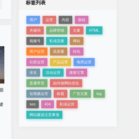
标签列表
用户
运营
内容
基础
关键词
品牌营销
文案
HTML
视频号
私域流量
网站
用户运营
高质量
转化
社群运营
产品运营
电商运营
排名
活动运营
搜索引擎
直播带货
如何做网站优化
原
短视频运营
标题
广告文案
tag
seo
404
私域运营
网站建设注意事项