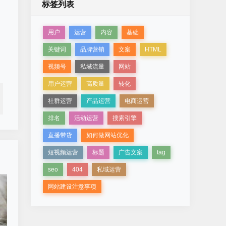
标签列表
用户
运营
内容
基础
关键词
品牌营销
文案
HTML
视频号
私域流量
网站
用户运营
高质量
转化
社群运营
产品运营
电商运营
排名
活动运营
搜索引擎
直播带货
如何做网站优化
短视频运营
标题
广告文案
tag
seo
404
私域运营
网站建设注意事项