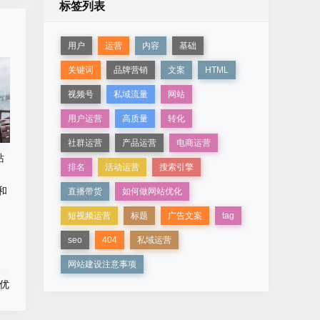
标签列表
用户
运营
内容
基础
关键词
品牌营销
文案
HTML
视频号
私域流量
网站
用户运营
高质量
转化
社群运营
产品运营
电商运营
站
排名
活动运营
搜索引擎
直播带货
如何做网站优化
短视频运营
标题
广告文案
tag
seo
404
私域运营
网站建设注意事项
和优