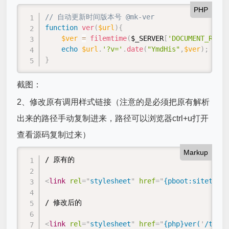
PHP
// 自动更新时间版本号 @mk-ver
function
ver
(
$url
)
{
$ver
=
filemtime
(
$_SERVER
[
'DOCUMENT_ROOT'
echo
$url
.
'?v='
.
date
(
"YmdHis"
,
$ver
)
;
}
截图：
2、修改原有调用样式链接（注意的是必须把原有解析
出来的路径手动复制进来，路径可以浏览器ctrl+u打开
查看源码复制过来）
Markup
/ 原有的

<
link
rel
=
"
stylesheet
"
href
=
"
{pboot:sitetplpa
/ 修改后的

<
link
rel
=
"
stylesheet
"
href
=
"
{php}ver(
'
/templ