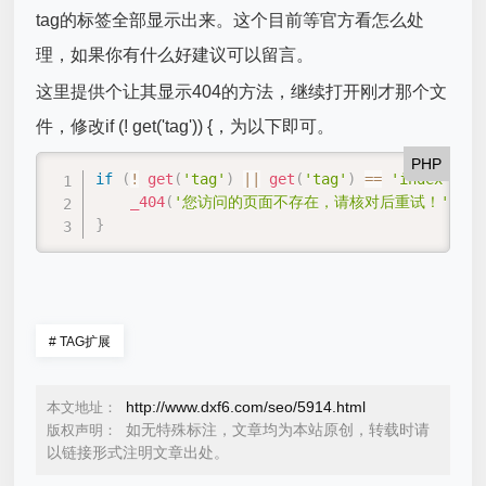
tag的标签全部显示出来。这个目前等官方看怎么处
理，如果你有什么好建议可以留言。
这里提供个让其显示404的方法，继续打开刚才那个文
件，修改if (! get('tag')) {，为以下即可。
PHP
if
(
!
get
(
'tag'
)
||
get
(
'tag'
)
==
'index'
)
{
_404
(
'您访问的页面不存在，请核对后重试！'
)
;
}
#
TAG扩展
http://www.dxf6.com/seo/5914.html
本文地址：
如无特殊标注，文章均为本站原创，转载时请
版权声明：
以链接形式注明文章出处。