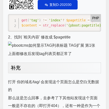
复制D-202030
PHP
get
(
'tag'
)
!=
'index'
?
$pagetitle
=
get
(
'tag'
$content
=
str_replace
(
'{pboot:pagetitle}'
,
$
2、找到 '相关内容' 修改成 $pagetitle
上面都修改后发现tag列表页都正常了
补充
打开 你的域名/tag/ 会发现这个页面怎么是空白无数据
的
那么这是怎么回事，去参考了下其他站发现这个页面
一般是不存在的（即打开404），还有一种是作为一个