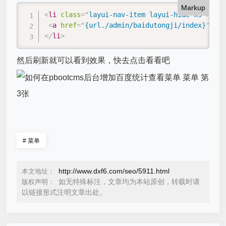
Markup
<
li
class
=
"
layui-nav-item layui-hide-xs
"
>
<
a
href
=
"
{url./admin/baidutongji/index}
"
>
<
i
</
li
>
然后刷新就可以看到效果，快去点击看看吧
#
菜单
http://www.dxf6.com/seo/5911.html
本文地址：
如无特殊标注，文章均为本站原创，转载时请
版权声明：
以链接形式注明文章出处。