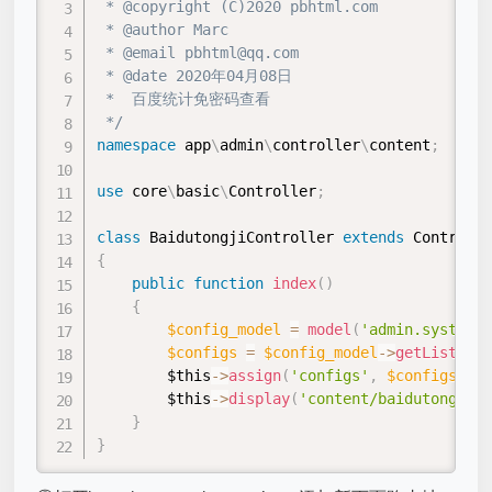
 * @copyright (C)2020 pbhtml.com

 * @author Marc

 * @email pbhtml@qq.com

 * @date 2020年04月08日

 *  百度统计免密码查看 

 */
namespace
app
\
admin
\
controller
\
content
;
use
core
\
basic
\
Controller
;
class
BaidutongjiController
extends
Controlle
{
public
function
index
(
)
{
$config_model
=
model
(
'admin.system.C
$configs
=
$config_model
-
>
getList
(
)
;
$this
-
>
assign
(
'configs'
,
$configs
)
;
$this
-
>
display
(
'content/baidutongji.h
}
}