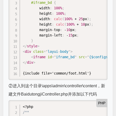
#iframe_bd
{
width
:
100%
;
height
:
100%
;
width
:
calc
(
100%
 + 
25
px
)
;
height
:
calc
(
100%
 + 
10
px
)
;
margin-top
:
 -
10
px
;
margin-left
:
 -
15
px
;
}
</
style
>
<
div
class
=
"
layui-body
"
>
<
iframe
id
=
"
iframe_bd
"
src
=
"
{$configs.bai
</
div
>
{include file='common/foot.html'}
②进入到这个目录\apps\admin\controller\content，新
建文件BaidutongjiController.php并添加以下代码
PHP
<?php
/**
