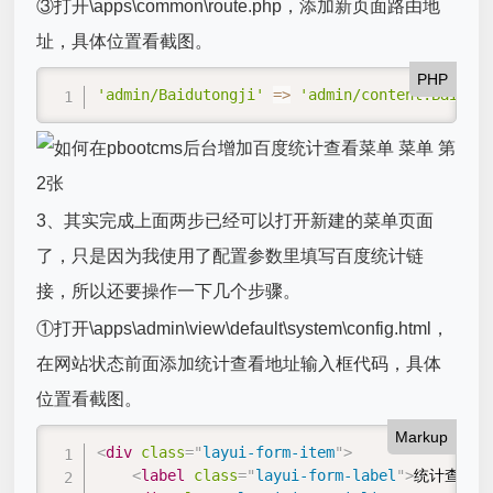
③打开\apps\common\route.php，添加新页面路由地
址，具体位置看截图。
PHP
'admin/Baidutongji'
=
>
'admin/content.Baiduto
3、其实完成上面两步已经可以打开新建的菜单页面
了，只是因为我使用了配置参数里填写百度统计链
接，所以还要操作一下几个步骤。
①打开\apps\admin\view\default\system\config.html，
在网站状态前面添加统计查看地址输入框代码，具体
位置看截图。
Markup
<
div
class
=
"
layui-form-item
"
>
<
label
class
=
"
layui-form-label
"
>
统计查看地