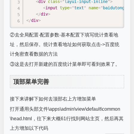
<
div
class
=
"
layui-input-inline
"
>
<
input
type
=
"
text
"
name
=
"
baidutongjivi
</
div
>
</
div
>
②去全局配置-配置参数-基本配置下填写统计查看地
址，然后保存。统计查看地址如何获取点击->百度统
计免密查看数据的方法
③这是去打开新建的百度统计菜单即可看到效果了。
顶部菜单完善
接下来讲解下如何去顶部右上方增加菜单
打开通用头部文件\apps\admin\view\default\common
\head.html，往下来大概61行找到网站主页，然后再其
上方增加以下代码