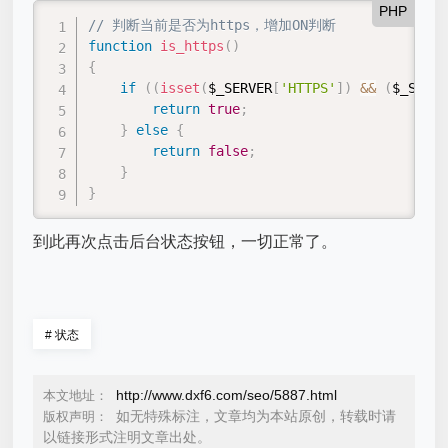
PHP
// 判断当前是否为https，增加ON判断
function
is_https
(
)
{
if
(
(
isset
(
$_SERVER
[
'HTTPS'
]
)
&&
(
$_SERVE
return
true
;
}
else
{
return
false
;
}
}
到此再次点击后台状态按钮，一切正常了。
#
状态
http://www.dxf6.com/seo/5887.html
本文地址：
如无特殊标注，文章均为本站原创，转载时请
版权声明：
以链接形式注明文章出处。