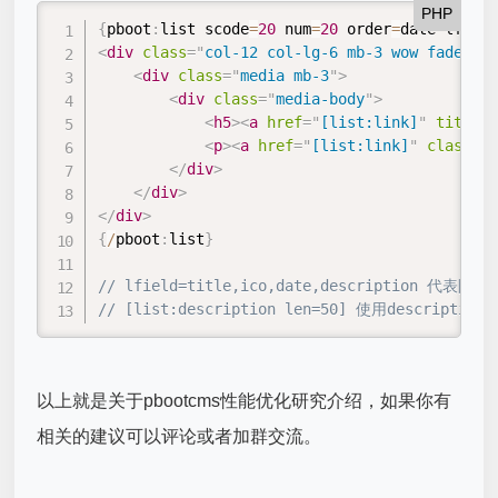
PHP
{
pboot
:
list scode
=
20
 num
=
20
 order
=
date lfield
<
div
class
=
"
col-12 col-lg-6 mb-3 wow fadeInUp
<
div
class
=
"
media mb-3
"
>
<
div
class
=
"
media-body
"
>
<
h5
>
<
a
href
=
"
[list:link]
"
title
=
"
<
p
>
<
a
href
=
"
[list:link]
"
class
=
"
t
</
div
>
</
div
>
</
div
>
{
/
pboot
:
list
}
// lfield=title,ico,date,description 代表限制
// [list:description len=50] 使用description
以上就是关于pbootcms性能优化研究介绍，如果你有
相关的建议可以评论或者加群交流。