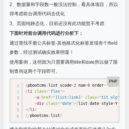
2、数据量和字段数一般没法控制，看具体项目，所以
得考虑前台调用代码去优化
3、页面纯静态化，目前还没有此功能暂不考虑
下面针对前台调用代码进行分析下：
通过查找手册公共标签-其他格式化标签发现有个lfield
参数，经过测试确实效果明显！
使用案例，这些因为只需要调用title和date所以做了限
制查询这两个字段即可。
PHP
{
pbootcms
:
list scode
=
2
 num
=
8
 order
=
'date desc
<
li
class
=
"
flex
"
>
<
a
href
=
"
[list:link]
"
class
=
"
tit elp
"
>
[
li
<
div
class
=
"
date
"
>
[
list
:
date style
=
Y
-
m
-
d
]
</
li
>
{
/
pbootcms
:
list
}