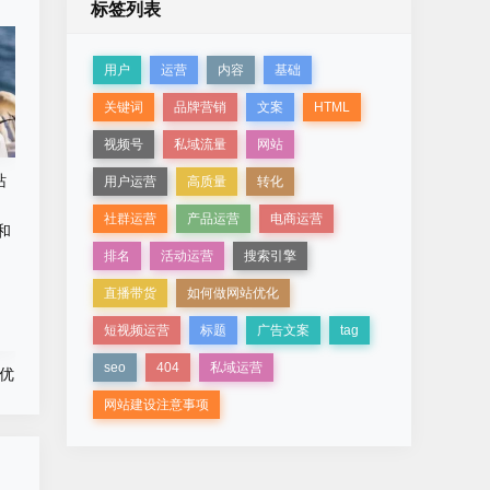
标签列表
用户
运营
内容
基础
关键词
品牌营销
文案
HTML
视频号
私域流量
网站
站
用户运营
高质量
转化
社群运营
产品运营
电商运营
排名
活动运营
搜索引擎
直播带货
如何做网站优化
短视频运营
标题
广告文案
tag
seo
404
私域运营
和优
网站建设注意事项