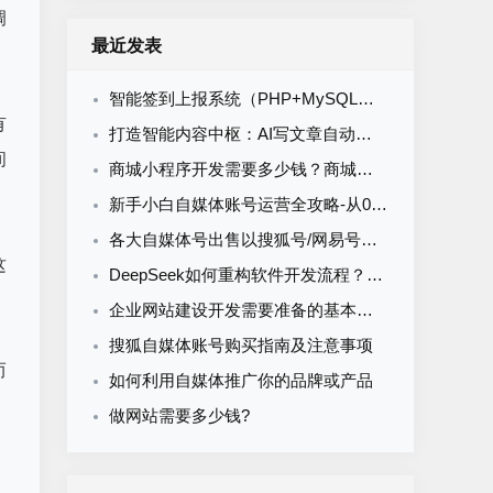
调
最近发表
智能签到上报系统（PHP+MySQL）食堂/企业/学校多场景通用
有
打造智能内容中枢：AI写文章自动发布系统的定制开发
间
商城小程序开发需要多少钱？商城小程序开发收费标准
新手小白自媒体账号运营全攻略-从0到1打造购买自媒体账号网易搜索知乎百家号
各大自媒体号出售以搜狐号/网易号为核心的流量与排名解析
这
DeepSeek如何重构软件开发流程？AI驱动优化的5大实战场景解析
企业网站建设开发需要准备的基本资料
搜狐自媒体账号购买指南及注意事项
而
如何利用自媒体推广你的品牌或产品
做网站需要多少钱?
、