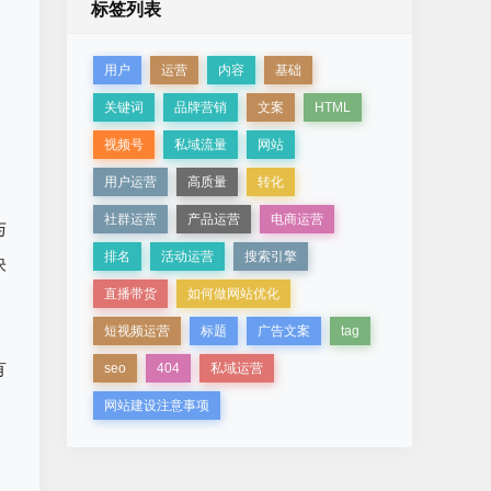
标签列表
用户
运营
内容
基础
关键词
品牌营销
文案
HTML
视频号
私域流量
网站
用户运营
高质量
转化
社群运营
产品运营
电商运营
与
排名
活动运营
搜索引擎
快
直播带货
如何做网站优化
短视频运营
标题
广告文案
tag
有
seo
404
私域运营
网站建设注意事项