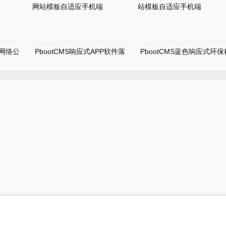
式网络公
PbootCMS响应式APP软件落
PbootCMS蓝色响应式环保
模板自
地页网站APP应用程序官网网
技公司网站环保机械设备网
站模板自适应手机端
模板自适应手机端