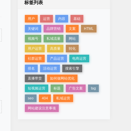
标签列表
用户
运营
内容
基础
关键词
品牌营销
文案
HTML
视频号
私域流量
网站
用户运营
高质量
转化
社群运营
产品运营
电商运营
排名
活动运营
搜索引擎
直播带货
如何做网站优化
短视频运营
标题
广告文案
tag
seo
404
私域运营
网站建设注意事项