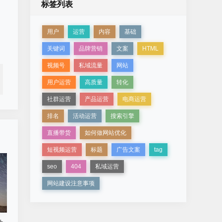
标签列表
用户
运营
内容
基础
关键词
品牌营销
文案
HTML
视频号
私域流量
网站
用户运营
高质量
转化
社群运营
产品运营
电商运营
排名
活动运营
搜索引擎
直播带货
如何做网站优化
短视频运营
标题
广告文案
tag
seo
404
私域运营
网站建设注意事项