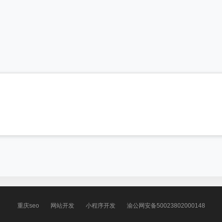
重庆seo
网站开发
小程序开发
渝公网安备50023802000148