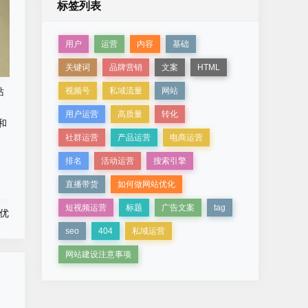
标签列表
用户
运营
内容
基础
关键词
品牌营销
文案
HTML
视频号
私域流量
网站
站
用户运营
高质量
转化
社群运营
产品运营
电商运营
排名
活动运营
搜索引擎
直播带货
如何做网站优化
短视频运营
标题
广告文案
tag
和优
seo
404
私域运营
网站建设注意事项