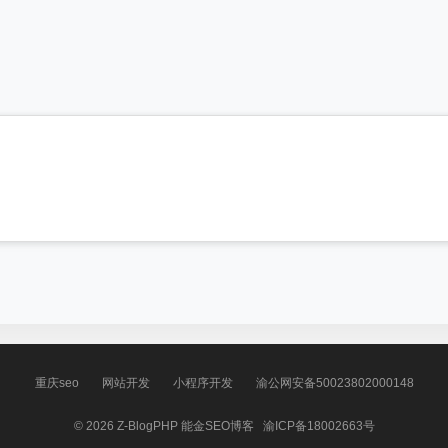
重庆seo
网站开发
小程序开发
渝公网安备50023802000148
© 2026
Z-BlogPHP
能金SEO博客
渝ICP备18002663号