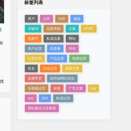
标签列表
用户
运营
内容
基础
关键词
品牌营销
文案
HTML
站
视频号
私域流量
网站
用户运营
高质量
转化
社群运营
产品运营
电商运营
排名
活动运营
搜索引擎
直播带货
如何做网站优化
和优
短视频运营
标题
广告文案
tag
seo
404
私域运营
网站建设注意事项