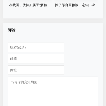
在我国，伏特加属于“酒精
除了茅台五粮液，这些口碑
酒”，为何这么多人爱喝？白
不错的白酒，味道醇香浓厚，
酒差在哪里
你喝过几种
评论