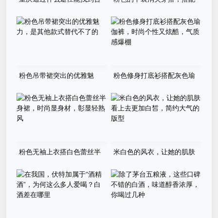
适靠谱的装修设计师?
恨天高，小个子照样显身高腿
长还减龄
粉色吊带裙突出的优雅魅
粉色修身打底衫搭配灰色瑜
力，是其他款式替代不了的
伽裤，时尚个性又炫酷，气质
感爆棚
粉色无袖上衣搭白色蕾丝半
米白色的风衣，让她的肌肤
身裙，时尚显身材，彰显轻熟
看上去更加白皙，简约大气的
风
版型