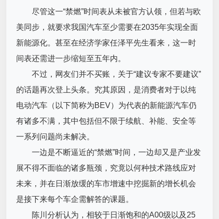
尽管这一“禁燃”时间表从未被官方认领，但若与欧
美同步，就要求我国汽车至少需要在2035年实现全面
新能源化。甚至在经济学家任泽平先生看来，这一时
间表还需进一步缩短至五年内。
不过，网友们并不买账，关于“建议专家不要建议”
的话题再次登上头条。究其原因，是消费者对于以纯
电动汽车（以下简称为BEV）为代表的新能源汽车仍
有诸多不满，其中包括但不限于续航、补能、安全等
一系列问题尚未解决。
一边是不断逼近的“禁燃”时间，一边却又是产业发
展不得不面临的诸多瓶颈，究竟以何种技术路线应对
未来，并在日渐放缓的车市增速中挖掘新的增长机会
是接下来每个车企需解答的课题。
陈川分析认为，相较于日渐饱和的A00级以及25