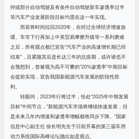
抑或部分自动驾驶及有条件自动驾驶新车渗透率过半
等汽车产业发展阶段目标均需在这一年实现。
而若将时间拉回2020年，在经过全球经济增速放
缓、车市下行再加上中美贸易摩擦升级等一系列磨难
之后，所有观点都已宣告“汽车产业的高速增长期已经
结束”，且紧随其后是长达三年的抗疫期，或许谁也不
会预想到，曾被视为高不可攀的“20%渗透率”中期目标
会提前实现，宣告我国新能源汽车发展的阶段性胜
利。
转眼间，2023年行将过半，恰处“2025年中期发展
目标”中间节点，“新能源汽车市场将继续快速发展，但
是未来几年内增速和渗透率增幅都将同步下降。”国家
信息中心副主任 徐长明先生于日前开幕的第三届车用
动力系统国际高峰论坛抛出如是观点。