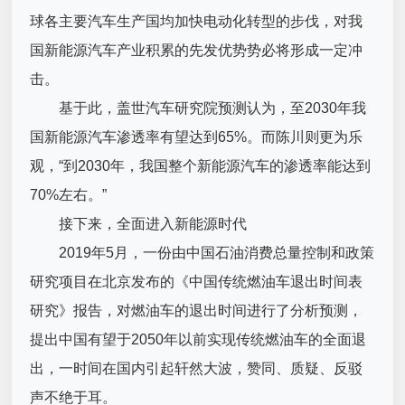
球各主要汽车生产国均加快电动化转型的步伐，对我
国新能源汽车产业积累的先发优势势必将形成一定冲
击。
基于此，盖世汽车研究院预测认为，至2030年我
国新能源汽车渗透率有望达到65%。而陈川则更为乐
观，“到2030年，我国整个新能源汽车的渗透率能达到
70%左右。”
接下来，全面进入新能源时代
2019年5月，一份由中国石油消费总量控制和政策
研究项目在北京发布的《中国传统燃油车退出时间表
研究》报告，对燃油车的退出时间进行了分析预测，
提出中国有望于2050年以前实现传统燃油车的全面退
出，一时间在国内引起轩然大波，赞同、质疑、反驳
声不绝于耳。