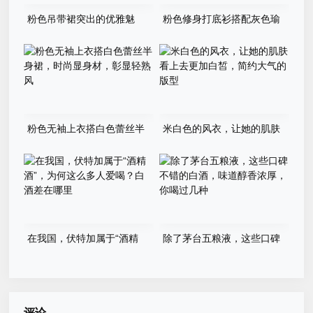
粉色吊带裙突出的优雅魅
粉色修身打底衫搭配灰色瑜
力，是其他款式替代不了的
伽裤，时尚个性又炫酷，气质
感爆棚
粉色无袖上衣搭白色蕾丝半
米白色的风衣，让她的肌肤
身裙，时尚显身材，彰显轻熟
看上去更加白皙，简约大气的
风
版型
在我国，伏特加属于“酒精
除了茅台五粮液，这些口碑
酒”，为何这么多人爱喝？白
不错的白酒，味道醇香浓厚，
酒差在哪里
你喝过几种
评论