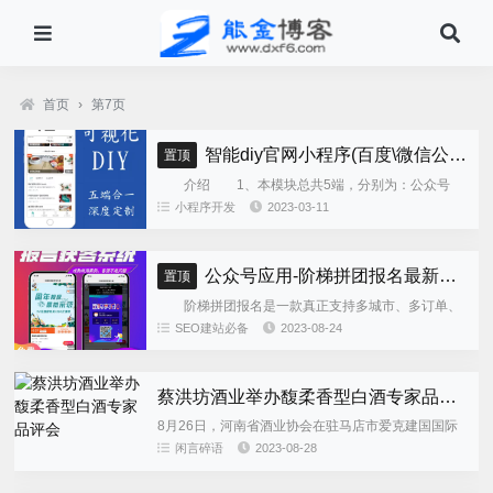
首页
›
第7页
智能diy官网小程序(百度\微信公众号\微信小程序\支付宝\抖音小程序)独立版
置顶
介绍 1、本模块总共5端，分别为：公众号
h5、微信小程序、百度小程序、支付宝小程序、......
小程序开发
2023-03-11
公众号应用-阶梯拼团报名最新版本源码程序
置顶
阶梯拼团报名是一款真正支持多城市、多订单、
全供应链商业模式，订单统计、核销、一键导出等强
SEO建站必备
2023-08-24
大管理功能。 自主参团：平台提供商品可以选择
商品开团。 一键核销...
蔡洪坊酒业举办馥柔香型白酒专家品评会
8月26日，河南省酒业协会在驻马店市爱克建国国际
酒店举办了馥柔香型白酒专家品评会。此次评会由河
闲言碎语
2023-08-28
南省酒业协会主办，高景炎担任鉴评组组长，蔡洪坊
酒业承办。参与品评的...