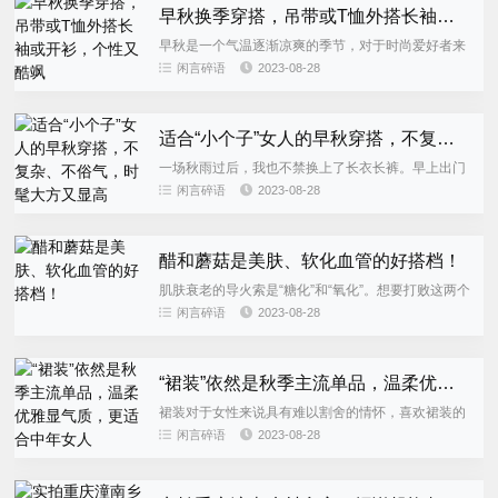
早秋换季穿搭，吊带或T恤外搭长袖或开衫，个性又酷飒
早秋是一个气温逐渐凉爽的季节，对于时尚爱好者来
说，新的季节也带来了新的穿搭方式。本文将介绍一
闲言碎语
2023-08-28
种个性酷飒的早秋换季穿搭方式，即吊带或T恤外搭
长袖或开衫。这种穿搭方...
适合“小个子”女人的早秋穿搭，不复杂、不俗气，时髦大方又显高
一场秋雨过后，我也不禁换上了长衣长裤。早上出门
时，我选择了厚实的牛仔外套，以抵御寒风并保暖。
闲言碎语
2023-08-28
搭配上一条拖地的长裤，让我感到特别安心和舒适。
进入秋天后，又是一个展...
醋和蘑菇是美肤、软化血管的好搭档！
肌肤衰老的导火索是“糖化”和“氧化”。想要打败这两个
美肤的天敌，“醋蘑菇”富含抗氧化和抗糖化的成分。
闲言碎语
2023-08-28
让我们养成好习惯，一起拥有光泽弹性肌肤吧。...
“裙装”依然是秋季主流单品，温柔优雅显气质，更适合中年女人
裙装对于女性来说具有难以割舍的情怀，喜欢裙装的
女人通常展现出优雅和温柔。即使夏天的炎热已经过
闲言碎语
2023-08-28
去，我们仍迎来了凉爽的秋天。在秋季，裙装仍然是
主流单品，它能让人展现...