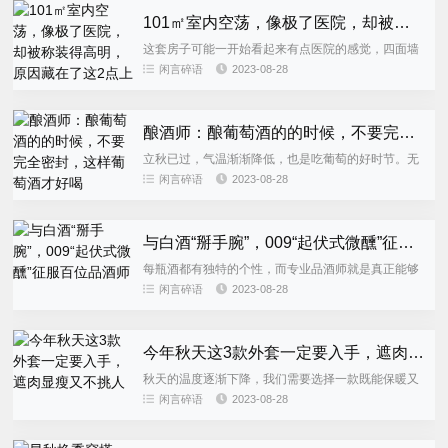
101㎡室内空荡，像极了医院，却被称装得高明，原因藏在了这2点上
这套房子可能一开始看起来有点医院的感觉，四面墙
都是简洁的白色，给人冷冰冰的感觉。久住可能会感
闲言碎语
2023-08-28
觉压抑，没有生活的激情和欲望。然而，现在我要和
大家分享的并不是这种减...
酿酒师：酿葡萄酒的的时候，不要完全密封，这样葡萄酒才好喝
立秋已过，气温渐渐降低，也是吃葡萄的好时节。无
论是路边还是水果店，都有各种品种的美味葡萄出
闲言碎语
2023-08-28
售。许多人都喜欢趁葡萄价格便宜时多买一些。除了
享用新鲜的葡萄，许多人还...
与白酒“掰手腕”，009“起伏式微醺”征服百位品酒师
每瓶酒都有独特的个性，而专业品酒师就是真正能够
表达出酒的风味和特色的“好酒发言人”。8月24至27
闲言碎语
2023-08-28
日，由中国酒业协会主办、湖南酒业协会承办的“中国
陈年白酒鉴定师...
今年秋天这3款外套一定要入手，遮肉显瘦又不挑人
秋天的温度逐渐下降，我们需要选择一款既能保暖又
不失时尚和修饰身材的外套。下面我将推荐三款外
闲言碎语
2023-08-28
套，无论男女、搭配何种服饰，都能让你遮肉显瘦又
不挑人。第一款是西装外套...