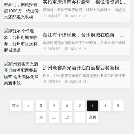
实拍重庆潼南乡村豪宅，据说投资超1000万，依山傍水还配观光电梯
潼南是一座位于重庆渝西主城都市区的城市，虽然其
经济实力不算强大，但其得天独厚的地理位置和地势
闲言碎语
2023-08-28
使其在地理上具有巨大的优势。潼南地处于重庆与成
都这两座大城市之间，地...
浙江有个怪现象，台州府城在临海，台州市区没有府城遗迹
前段时间我参加活动到了台州附近，后来计划去仙居
县，便打算先坐高铁到台州市玩几天，好好游览当地
闲言碎语
2023-08-28
的名胜古迹。朋友提醒我，台州市人文方面的景点主
要集中在临海和天台，让...
泸州老窖高光酒开启白酒配西餐新模式 迈出去际化探索新步伐
近日，泸州老窖高光酒在成都盛美利亚酒店西班牙餐
厅举行了一场高端品鉴会，试图开启白酒与西餐融合
闲言碎语
2023-08-28
的新探索。据泸州老窖高光酒负责人介绍，“美酒配佳
肴”一直是酒类品鉴的...
首页
‹
3
4
5
6
7
8
9
10
11
12
›
尾页