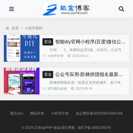
首页
›
小程序源码
智能diy官网小程序(百度\微信公众号\微信小程序\支付宝\抖音小程序)独立版
置顶
介绍 1、本模块总共5端，分别为：公众号
h5、微信小程序、百度小程序、支付宝小程序、......
小程序开发
2023-03-11
公众号应用-阶梯拼团报名最新版本源码程序
置顶
阶梯拼团报名是一款真正支持多城市、多订单、
全供应链商业模式，订单统计、核销、一键导出等强
SEO建站必备
2023-08-24
大管理功能。 自主参团：平台提供商品可以选择
商品开团。 一键核销...
重庆seo
网站开发
小程序开发
渝公网安备50023802000148
© 2026
Z-BlogPHP
能金SEO博客
渝ICP备18002663号