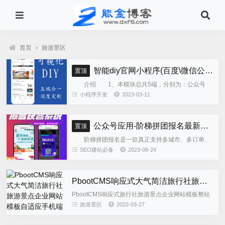
首页
›
旅游景区
智能diy官网小程序(百度\微信公众号\微信小程序\支付宝\抖音小程序)独立版
置顶
介绍 1、本模块总共5端，分别为：公众号
h5、微信小程序、百度小程序、支付宝小程序、......
小程序开发
2023-03-11
公众号应用-阶梯拼团报名最新版本源码程序
置顶
阶梯拼团报名是一款真正支持多城市、多订单、
全供应链商业模式，订单统计、核销、一键导出等强
SEO建站必备
2023-08-24
大管理功能。 自主参团：平台提供商品可以选择
商品开团。 一键核销...
PbootCMS响应式大气简洁旅行社旅游景点企业网站模板自适应手机端
PbootCMS响应式旅行社旅游景点企业网站模板整站
源码，此模板为响应式布局模板，适合旅行社旅游等
旅游景区
2022-03-27
企业使用，后台栏目字段有进行修改，建议使用整站
源码。如不需要整...