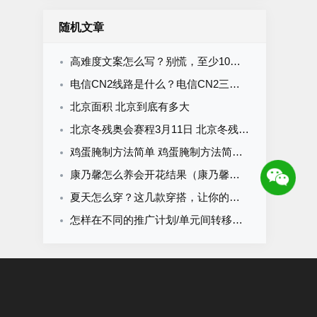
随机文章
高难度文案怎么写？别慌，至少10种办法
电信CN2线路是什么？电信CN2三种承载网络的对比？
北京面积 北京到底有多大
北京冬残奥会赛程3月11日 北京冬残奥会赛程时间表3.11
鸡蛋腌制方法简单 鸡蛋腌制方法简单做法
康乃馨怎么养会开花结果（康乃馨怎么养能开花）
夏天怎么穿？这几款穿搭，让你的夏季穿出自己的风格
怎样在不同的推广计划/单元间转移关键词