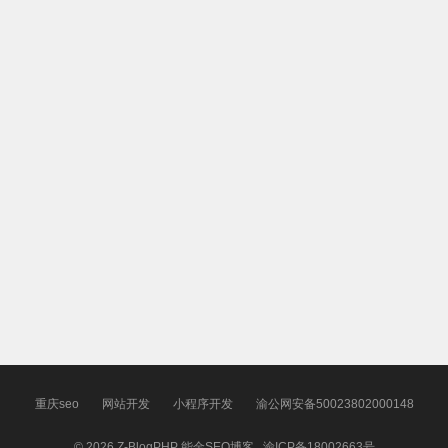
重庆seo
网站开发
小程序开发
渝公网安备50023802000148
© 2026
Z-BlogPHP
能金SEO博客
渝ICP备18002663号