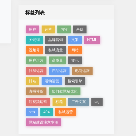
标签列表
，
用户
运营
内容
基础
关键词
品牌营销
文案
HTML
视频号
私域流量
网站
用户运营
高质量
转化
社群运营
产品运营
电商运营
排名
活动运营
搜索引擎
直播带货
如何做网站优化
短视频运营
标题
广告文案
tag
seo
404
私域运营
网站建设注意事项