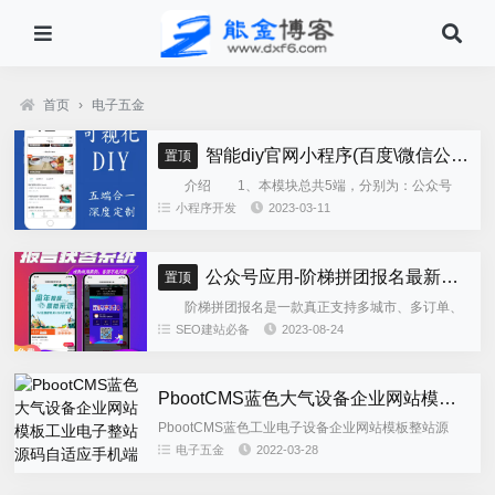
首页
›
电子五金
智能diy官网小程序(百度\微信公众号\微信小程序\支付宝\抖音小程序)独立版
置顶
介绍 1、本模块总共5端，分别为：公众号
h5、微信小程序、百度小程序、支付宝小程序、......
小程序开发
2023-03-11
公众号应用-阶梯拼团报名最新版本源码程序
置顶
阶梯拼团报名是一款真正支持多城市、多订单、
全供应链商业模式，订单统计、核销、一键导出等强
SEO建站必备
2023-08-24
大管理功能。 自主参团：平台提供商品可以选择
商品开团。 一键核销...
PbootCMS蓝色大气设备企业网站模板工业电子整站源码自适应手机端
PbootCMS蓝色工业电子设备企业网站模板整站源
码，此模板自适应PC+WAP，适合工业产品类等企业
电子五金
2022-03-28
使用，后台栏目字段有进行修改，建议使用整站源
码。如不需要整站...