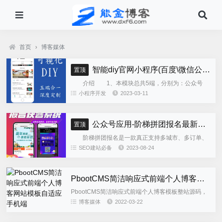
首页
›
博客媒体
智能diy官网小程序(百度\微信公众号\微信小程序\支付宝\抖音小程序)独立版
置顶
介绍 1、本模块总共5端，分别为：公众号
h5、微信小程序、百度小程序、支付宝小程序、......
小程序开发
2023-03-11
公众号应用-阶梯拼团报名最新版本源码程序
置顶
阶梯拼团报名是一款真正支持多城市、多订单、
全供应链商业模式，订单统计、核销、一键导出等强
SEO建站必备
2023-08-24
大管理功能。 自主参团：平台提供商品可以选择
商品开团。 一键核销...
PbootCMS简洁响应式前端个人博客网站模板自适应手机端
PbootCMS简洁响应式前端个人博客模板整站源码，
本模板为响应式布局，多端自知应，适合知识技术类
博客媒体
2022-03-22
博客使用，后台栏目字段有进行修改，建议使用整站
源码。如不需要整...