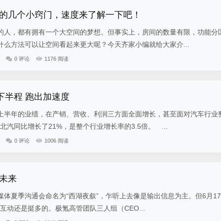
的几个小窍门，速度来了解一下吧！
的人，都有拥有一个大空间的梦想。但事实上，房间的数量有限，功能分
么方法可以让空间看起来更大呢？今天齐家小编就给大家介...
0 评论
1176 阅读
下半程 跑出加速度
上半年的业绩，在产销、营收、利润三方面全面增长，甚至面对汽车行业
汽同比增长了21%，是整个行业增长率的3.5倍。 ...
0 评论
1006 阅读
未来
体夏季沟通会命名为“西湖夜叙”，乍听上去像是输出信息为主。但6月1
”互动还是挺多的。极氪高管团队三人组（CEO...