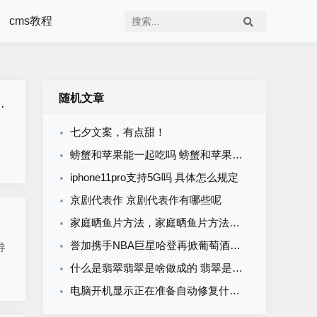
cms教程
随机文章
七夕文案，有点甜！
螃蟹和苹果能一起吃吗 螃蟹和苹果能一起吃吗
iphone11pro支持5G吗 具体怎么规定
京剧代表作 京剧代表作有哪些呢
家庭晒鱼片方法，家庭晒鱼片方法大全
誉加携手NBA巨星哈登再掀葡萄酒抢购风潮！
导
什么是翡翠翡翠是啥做成的 翡翠是什么做的?
电脑开机显示正在准备自动修复什么意思 解决方法介绍