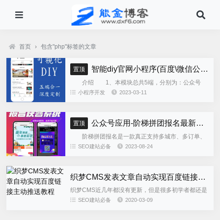
首页
›
包含"php"标签的文章
智能diy官网小程序(百度\微信公众号\微信小程序\支付宝\抖音小程序)独立版
置顶
介绍 1、本模块总共5端，分别为：公众号
h5、微信小程序、百度小程序、支付宝小程序、......
小程序开发
2023-03-11
公众号应用-阶梯拼团报名最新版本源码程序
置顶
阶梯拼团报名是一款真正支持多城市、多订单、
全供应链商业模式，订单统计、核销、一键导出等强
SEO建站必备
2023-08-24
大管理功能。 自主参团：平台提供商品可以选择
商品开团。 一键核销...
织梦CMS发表文章自动实现百度链接主动推送教程
织梦CMS近几年都没有更新，但是很多初学者都还是
在使用织梦，近期有站长咨询能金，织梦CMS如何实
SEO建站必备
2020-03-09
现发布新文章后自动提交链接到百度（百度链接提交
中的主动推送方式）...