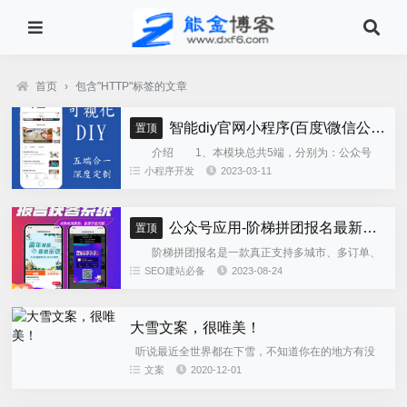
首页
›
包含"HTTP"标签的文章
智能diy官网小程序(百度\微信公众号\微信小程序\支付宝\抖音小程序)独立版
置顶
介绍 1、本模块总共5端，分别为：公众号
h5、微信小程序、百度小程序、支付宝小程序、......
小程序开发
2023-03-11
公众号应用-阶梯拼团报名最新版本源码程序
置顶
阶梯拼团报名是一款真正支持多城市、多订单、
全供应链商业模式，订单统计、核销、一键导出等强
SEO建站必备
2023-08-24
大管理功能。 自主参团：平台提供商品可以选择
商品开团。 一键核销...
大雪文案，很唯美！
听说最近全世界都在下雪，不知道你在的地方有没
有下雪呢？ 我在的武汉，虽然还没有雪的踪迹，但天
文案
2020-12-01
气真的很冷。 亲们，注意保暖防寒呀！关于大雪的文
案，除了以下这些...