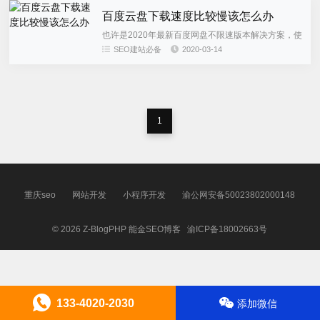
百度云盘下载速度比较慢该怎么办
也许是2020年最新百度网盘不限速版本解决方案，使
用此方法可以解决百度网盘下载速度慢的问题。而且
SEO建站必备
2020-03-14
是百度官方的不限速方案。众所周知，百度网盘普通
用户下载资源做了严...
1
重庆seo
网站开发
小程序开发
渝公网安备50023802000148
© 2026
Z-BlogPHP
能金SEO博客
渝ICP备18002663号
133-4020-2030
添加微信