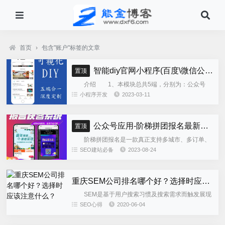
首页
›
包含"账户"标签的文章
智能diy官网小程序(百度\微信公众号\微信小程序\支付宝\抖音小程序)独立版
置顶
介绍 1、本模块总共5端，分别为：公众号
h5、微信小程序、百度小程序、支付宝小程序、......
小程序开发
2023-03-11
公众号应用-阶梯拼团报名最新版本源码程序
置顶
阶梯拼团报名是一款真正支持多城市、多订单、
全供应链商业模式，订单统计、核销、一键导出等强
SEO建站必备
2023-08-24
大管理功能。 自主参团：平台提供商品可以选择
商品开团。 一键核销...
重庆SEM公司排名哪个好？选择时应该注意什么？
SEM是基于用户搜索习惯及搜索需求而触发展现
的搜索引擎广告，只要搜索引擎存在，SEM就能依附
SEO心得
2020-06-04
而生，它也是被公认为互联网精准营销的方式，成为
众多企业商家在搜索...