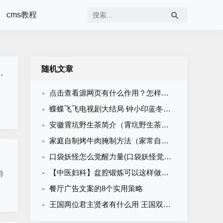
cms教程
随机文章
点击查看源网页有什么作用？怎样查看网页源代码？
蝶蝶飞飞电视剧大结局 钟小印蓝冬晨两人携手离开了这个世界
安徽霄坑野生茶简介（霄坑野生茶产地）
家庭自制烤牛肉腌制方法（家常自制烧烤牛肉腌制方法）
口袋妖怪怎么觉醒力量(口袋妖怪觉醒力量什么意思)
【中医妇科】盆腔锻炼可以这样做（科普连载，不容错过！）
导
餐厅广告文案的8个实用策略
王国两位君主贤者有什么用 王国双冠五大贤者作用介绍