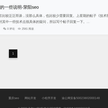
的一些说明-荥阳seo
比较泛泛而谈，没那么具体，也比较少需要回复。上星期的帖子《技术
对其中一些技术点很具体的疑问，所以写个帖子回复一下。...
0 评论
2581 阅读
1
重庆seo
网站开发
小程序开发
渝公网安备50023802000148