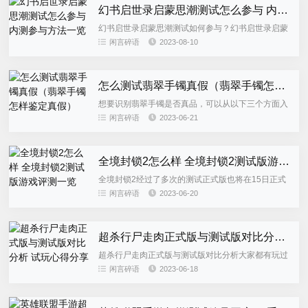
幻书启世录启蒙思潮测试怎么参与 内测参与方法一览
幻书启世录启蒙思潮测试如何参与？幻书启世录启蒙
思潮测试将于3月27日开始，许多玩家都在询问关于
闲言碎语
2023-08-10
测试的问题。那么测试什么时候开始，如何获得测试
资格呢？下面就来详细...
怎么测试翡翠手镯真假（翡翠手镯怎样鉴定真假）
想要识别翡翠手镯是否真品，可以从以下三个方面入
手。首先是表面的特征。假的翡翠经常会被使用强酸
闲言碎语
2023-06-21
漂洗，这样处理后的翡翠表面会有明显的孔隙和网纹
结构。然而，天然翡翠在...
全境封锁2怎么样 全境封锁2测试版游戏评测一览
全境封锁2经过了多次的测试正式版也将在15日正式
上线与大家见面，那么小编在这里纤维大家带来这篇
闲言碎语
2023-06-20
“天one为尊”分享的全境封锁2测试版游戏评测一览感
兴趣的玩家可以...
超杀行尸走肉正式版与测试版对比分析 试玩心得分享
超杀行尸走肉正式版与测试版对比分析大家都有玩过
游戏的测试版，而在正式版发售后，不可避免地与测
闲言碎语
2023-06-18
试版作了一些比较。在这里，“凝梦”分享了超杀行尸
走肉正式版与测试版的...