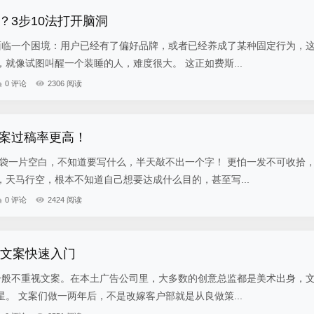
？3步10法打开脑洞
临一个困境：用户已经有了偏好品牌，或者已经养成了某种固定行为，
就像试图叫醒一个装睡的人，难度很大。 这正如费斯...
0 评论
2306 阅读
案过稿率更高！
脑袋一片空白，不知道要写什么，半天敲不出一个字！ 更怕一发不可收拾
天马行空，根本不知道自己想要达成什么目的，甚至写...
0 评论
2424 阅读
你文案快速入门
般不重视文案。在本土广告公司里，大多数的创意总监都是美术出身，
。 文案们做一两年后，不是改嫁客户部就是从良做策...