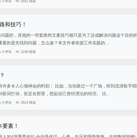
0 评论
2551 阅读
路和技巧！
问题的，其他的一些套路和文案技巧都只是为了达成解决问题这个目的
要的是先找到问题，怎么做？本文作者依据工作实践的...
0 评论
2230 阅读
？
有许多令人心领神会的时刻： 比如，当你路过一个广场，听到流浪歌手唱
歌词打动，驻足在那里，想起自己曾经漂泊的经历。 比...
0 评论
2523 阅读
本要素！
病人的4项重要体征,分别是体温、心率、血压和呼吸频率。这些数据能够