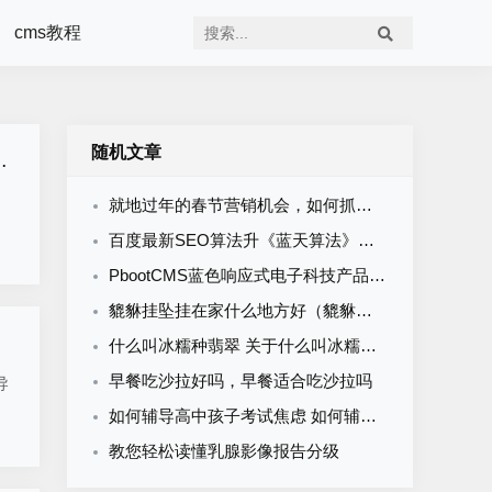
cms教程
随机文章
就地过年的春节营销机会，如何抓住？
百度最新SEO算法升《蓝天算法》打击目录低质内容
PbootCMS蓝色响应式电子科技产品网站半导体电子设备网站模板带手机端
貔貅挂坠挂在家什么地方好（貔貅吊坠放在家里什么位置好）
什么叫冰糯种翡翠 关于什么叫冰糯种翡翠
早餐吃沙拉好吗，早餐适合吃沙拉吗
导
如何辅导高中孩子考试焦虑 如何辅导高中孩子考试焦虑症
教您轻松读懂乳腺影像报告分级