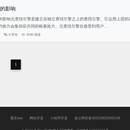
O的影响
影响元查找引擎是建立在独立查找引擎之上的查找引擎。它运用上层的
效力会集供应共同的检索效力。元查找引擎在接受到用户...
0 评论
2540 阅读
1
重庆seo
网站开发
小程序开发
渝公网安备50023802000148