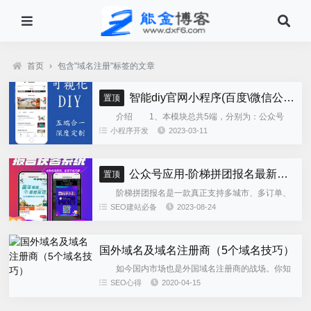
首页
›
包含"域名注册"标签的文章
智能diy官网小程序(百度\微信公众号\微信小程序\支付宝\抖音小程序)独立版
置顶
介绍 1、本模块总共5端，分别为：公众号
h5、微信小程序、百度小程序、支付宝小程序、......
小程序开发
2023-03-11
公众号应用-阶梯拼团报名最新版本源码程序
置顶
阶梯拼团报名是一款真正支持多城市、多订单、
全供应链商业模式，订单统计、核销、一键导出等强
SEO建站必备
2023-08-24
大管理功能。 自主参团：平台提供商品可以选择
商品开团。 一键核销...
国外域名及域名注册商（5个域名技巧）
如今国内市场也是外国域名注册商的战场。你知
道外国域名注册商有什么吗？今天博主带大家了解一
SEO心得
2020-04-15
下国外的域名注意商。 1.Godaddy.com美国
全球第一大...