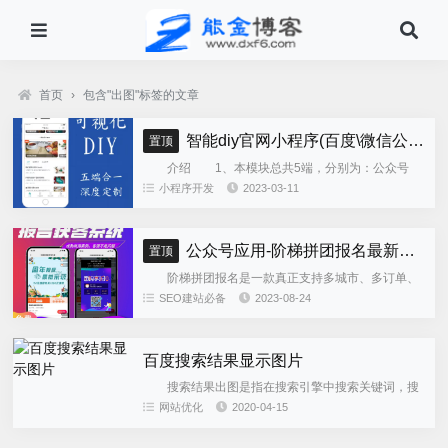
首页
›
包含"出图"标签的文章
智能diy官网小程序(百度\微信公众号\微信小程序\支付宝\抖音小程序)独立版
置顶
介绍 1、本模块总共5端，分别为：公众号
h5、微信小程序、百度小程序、支付宝小程序、......
小程序开发
2023-03-11
公众号应用-阶梯拼团报名最新版本源码程序
置顶
阶梯拼团报名是一款真正支持多城市、多订单、
全供应链商业模式，订单统计、核销、一键导出等强
SEO建站必备
2023-08-24
大管理功能。 自主参团：平台提供商品可以选择
商品开团。 一键核销...
百度搜索结果显示图片
搜索结果出图是指在搜索引擎中搜索关键词，搜
索结果展示的网站索引自带展示图片，从而可以让网
网站优化
2020-04-15
站获得更好的展示效果。实践证明，带有图片的索引
点击量远远大于没有图片...