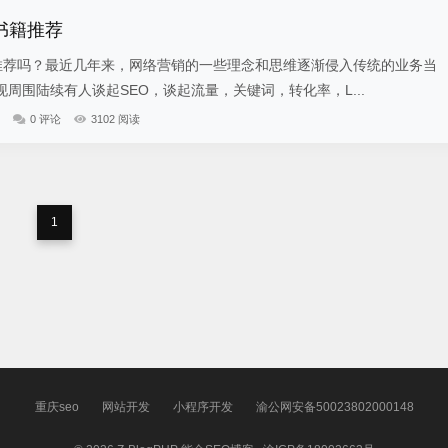
书籍推荐
籍推荐吗？最近几年来，网络营销的一些理念和思维逐渐侵入传统的业务当
周围陆续有人谈起SEO，谈起流量，关键词，转化率，L...
0 评论
3102 阅读
1
重庆seo
网站开发
小程序开发
渝公网安备50023802000148