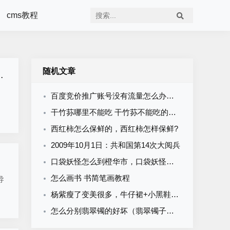
cms教程
随机文章
百度竞价推广账号没有流量怎么办？分享四个方法轻松解决
干竹荪哪里不能吃 干竹荪不能吃的两个地方
西红柿怎么保鲜的，西红柿怎样保鲜?
2009年10月1日：共和国第14次大阅兵
口袋妖怪怎么到橙华市，口袋妖怪橙华市道馆怎么走
怎么画书 书简笔画教程
导
杨紫瘦了变美很多，牛仔裙+小黑鞋气质十足，大长腿也很明显！
怎么分别翡翠镯的好坏（翡翠镯子怎么鉴别好坏）