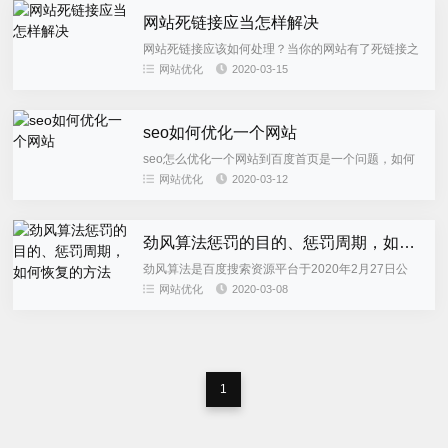
网站死链接应当怎样解决
网站死链接应该如何处理？当你的网站有了死链接之
后，你觉得这些链接对网站的影响不是很大，那么就
网站优化
2020-03-15
可以删除这些链接，但是在删除的过程中一定要注意
不能扩大化删除链接，即...
seo如何优化一个网站
seo怎么优化一个网站到百度首页是一个问题，如何
快速且高效的提升网站关键词排名更是问题中的问
网站优化
2020-03-12
题。能金seo见证过太多的说seo简单的人，大谈特谈
怎么做seo确无...
劲风算法惩罚的目的、惩罚周期，如何恢复的方法
劲风算法是百度搜索资源平台于2020年2月27日公
布，并宣布近期会上线的一个反作弊算法，本文针对
网站优化
2020-03-08
劲风算法的惩罚目的、惩罚周期以及命中劲风算法恢
复的方法进行说明，...
1