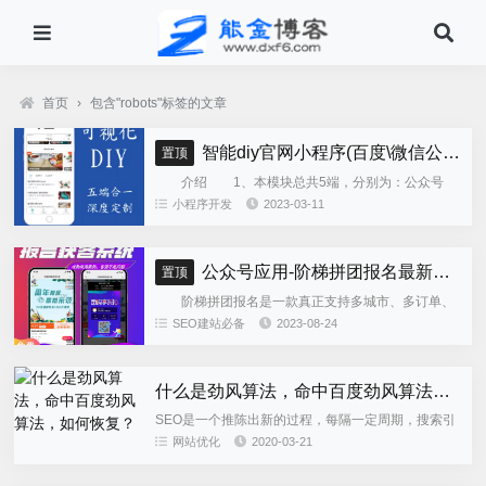
首页
›
包含"robots"标签的文章
智能diy官网小程序(百度\微信公众号\微信小程序\支付宝\抖音小程序)独立版
置顶
介绍 1、本模块总共5端，分别为：公众号
h5、微信小程序、百度小程序、支付宝小程序、......
小程序开发
2023-03-11
公众号应用-阶梯拼团报名最新版本源码程序
置顶
阶梯拼团报名是一款真正支持多城市、多订单、
全供应链商业模式，订单统计、核销、一键导出等强
SEO建站必备
2023-08-24
大管理功能。 自主参团：平台提供商品可以选择
商品开团。 一键核销...
什么是劲风算法，命中百度劲风算法，如何恢复？
SEO是一个推陈出新的过程，每隔一定周期，搜索引
擎都会推出相应的算法，用于提高用户的搜索体验，
网站优化
2020-03-21
特别是针对一些试图快速排名的策略。但有的时候我
们讲：魔高一尺道高一...