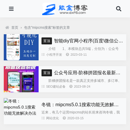
首页
›
包含"mipcms搜索"标签的文章
智能diy官网小程序(百度\微信公众号\微信小程序\支付宝\抖音小程序)独立版
置顶
介绍 1、本模块总共5端，分别为：公众号
h5、微信小程序、百度小程序、支付宝小程序、......
小程序开发
2023-03-11
公众号应用-阶梯拼团报名最新版本源码程序
置顶
阶梯拼团报名是一款真正支持多城市、多订单、
全供应链商业模式，订单统计、核销、一键导出等强
SEO建站必备
2023-08-24
大管理功能。 自主参团：平台提供商品可以选择
商品开团。 一键核销...
冬镜：mipcms5.0.1搜索功能无效解决办法
近来，有几个运营mipcms的站长前来咨询冬镜，我
安装的mipcms5.0.1版本的搜索为什么会失效，没有
网站优化
2020-03-15
达到搜索的效果？问：mipcms5.0.1版本的搜索功...