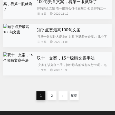
100句美食文案，看第一眼就馋了
好的美食文案 看一眼就会馋得直咽口水 美好的五一
假期将要来临 送你们100个恰饭的理由 祝大家“保重”
文案
2020-11-12
～ 1.为什么专家建议晚餐吃七分饱，还有三分是留着
夜宵吃的...
知乎点赞最高100句文案
​ 那些一眼就让人爱上的文案 充满着奇妙魔力 几个字
的排列组合 就能让你彻底掉进文案的漩涡 小编就在
文案
2020-11-06
知乎上精心挑选了 100句一眼就爱上的文案 希望我的
欢喜也能...
双十一文案，15个吸睛文案手法
文案们该如何出手，抓住顾客的钱包银行卡呢？ 电
商产品卖的好不好，全靠你家的产品详情页。 不管你
文案
2020-10-30
是卖衣服、零食、护肤品，还是生活电器… 今天来展
示逼人剁手的文...
1
2
›
尾页