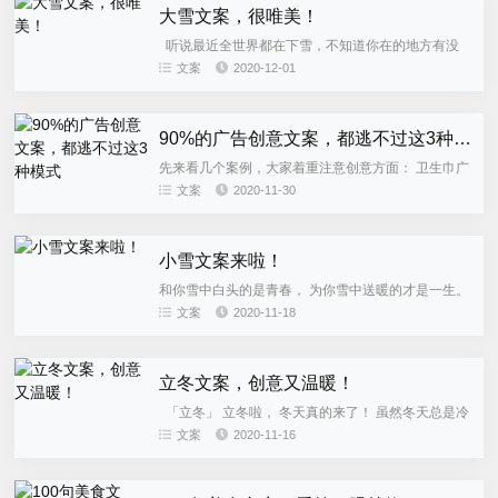
大雪文案，很唯美！
听说最近全世界都在下雪，不知道你在的地方有没
有下雪呢？ 我在的武汉，虽然还没有雪的踪迹，但天
文案
2020-12-01
气真的很冷。 亲们，注意保暖防寒呀！关于大雪的文
案，除了以下这些...
90%的广告创意文案，都逃不过这3种模式
先来看几个案例，大家着重注意创意方面： 卫生巾广
告：蓝色在中间，吸收一瞬间 防口臭漱口水广告海报
文案
2020-11-30
某品牌胸罩广告 大家有没有看出来一些什...
小雪文案来啦！
和你雪中白头的是青春， 为你雪中送暖的才是一生。
还有三天，节气小雪就来了。 雪花 秋天落叶 是在为
文案
2020-11-18
冬天长出雪花做准备 再见 她在冬天的终点站...
立冬文案，创意又温暖！
「立冬」 立冬啦， 冬天真的来了！ 虽然冬天总是冷
冷的， 但冬天的雪、冬天的冰总是极美的。 期待着
文案
2020-11-16
他们的到来。 立冬， 也是一个很值得庆祝的节气，
记得和亲...