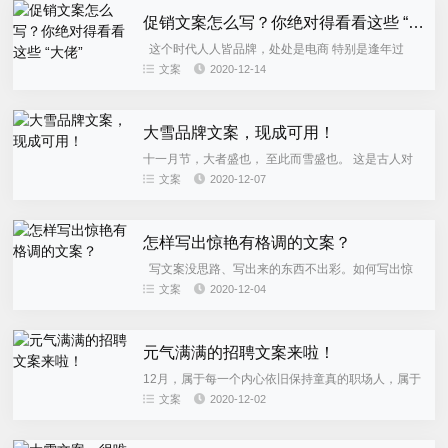
促销文案怎么写？你绝对得看看这些 “大佬”
这个时代人人皆品牌，处处是电商 特别是逢年过
节，在各大购物狂欢节 见得最多应该就是各种红红火
文案
2020-12-14
火的促销海报 没点实力没点创意就只能默默沉底 毕
竟，在社交媒体获...
大雪品牌文案，现成可用！
十一月节，大者盛也， 至此而雪盛也。 这是古人对
大雪节气的理解。 小雪封山，大雪封河。 在这个山
文案
2020-12-07
河尽封的时间， 让我们一起来感受一波 温暖大雪文
案的温度吧！ 老...
怎样写出惊艳有格调的文案？
写文案没思路、写出来的东西不出彩。如何写出惊
艳有格调的文案？本文作者为大家介绍了写出好文案
文案
2020-12-04
的一个关键点——使用“意象，并结合案例对其进行了
详细梳理说明，与大...
元气满满的招聘文案来啦！
12月，属于每一个内心依旧保持童真的职场人，属于
每一个即将毕业踏入职场，蜕去青涩的新职场人。 12
文案
2020-12-02
月属于朝气蓬勃、阳光明媚的想象，所以我们的招聘
文案，也要元气满...