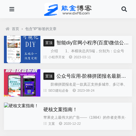
首页
›
包含"IP"标签的文章
智能diy官网小程序(百度\微信公众号\微信小程序\支付宝\抖音小程序)独立版
置顶
介绍 1、本模块总共5端，分别为：公众号
h5、微信小程序、百度小程序、支付宝小程序、......
小程序开发
2023-03-11
公众号应用-阶梯拼团报名最新版本源码程序
置顶
阶梯拼团报名是一款真正支持多城市、多订单、
全供应链商业模式，订单统计、核销、一键导出等强
SEO建站必备
2023-08-24
大管理功能。 自主参团：平台提供商品可以选择
商品开团。 一键核销...
硬核文案指南！
苹果史上最伟大的广告——《1984》的作者史蒂夫·
海登曾说过： 文案如果想多挣钱，就取悦客户 文案
文案
2020-12-22
如果想拿大奖，就取悦自己 如果想成为伟大的文案，
就取悦消费者...