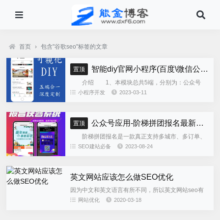
首页
›
包含"谷歌seo"标签的文章
智能diy官网小程序(百度\微信公众号\微信小程序\支付宝\抖音小程序)独立版
置顶
介绍 1、本模块总共5端，分别为：公众号
h5、微信小程序、百度小程序、支付宝小程序、......
小程序开发
2023-03-11
公众号应用-阶梯拼团报名最新版本源码程序
置顶
阶梯拼团报名是一款真正支持多城市、多订单、
全供应链商业模式，订单统计、核销、一键导出等强
SEO建站必备
2023-08-24
大管理功能。 自主参团：平台提供商品可以选择
商品开团。 一键核销...
英文网站应该怎么做SEO优化
因为中文和英文语言有所不同，所以英文网站seo有
部分区别，因为无论中英文网站都是基于搜索引擎做
网站优化
2020-03-18
seo的，所以优化的原理甚至于大部分的优化手法都
是相通的。做中文网...